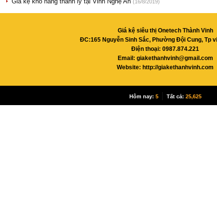
Giá kệ kho hàng thanh lý tại Vinh Nghệ An
(16/8/2019)
Giá kệ siêu thị Onetech Thành Vinh
ĐC:165 Nguyễn Sinh Sắc, Phường Đội Cung, Tp v
Điện thoại: 0987.874.221
Email:
giakethanhvinh@gmail.com
Website: http://giakethanhvinh.com
|
Hôm nay:
5
Tất cả:
25,625