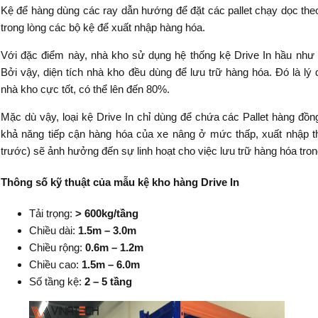
Kệ để hàng dùng các ray dẫn hướng để đặt các pallet chạy dọc the
trong lòng các bộ kệ để xuất nhập hàng hóa.
Với đặc điểm này, nhà kho sử dụng hệ thống kệ Drive In hầu như 
Bởi vậy, diện tích nhà kho đều dùng để lưu trữ hàng hóa. Đó là lý 
nhà kho cực tốt, có thể lên đến 80%.
Mặc dù vậy, loại kệ Drive In chỉ dùng để chứa các Pallet hàng đồn
khả năng tiếp cận hàng hóa của xe nâng ở mức thấp, xuất nhập 
trước) sẽ ảnh hưởng đến sự linh hoạt cho việc lưu trữ hàng hóa tro
Thông số kỹ thuật của mẫu kệ kho hàng Drive In
Tải trọng:
> 600kg/tầng
Chiều dài:
1.5m – 3.0m
Chiều rộng:
0.6m – 1.2m
Chiều cao:
1.5m – 6.0m
Số tầng kệ:
2 – 5 tầng