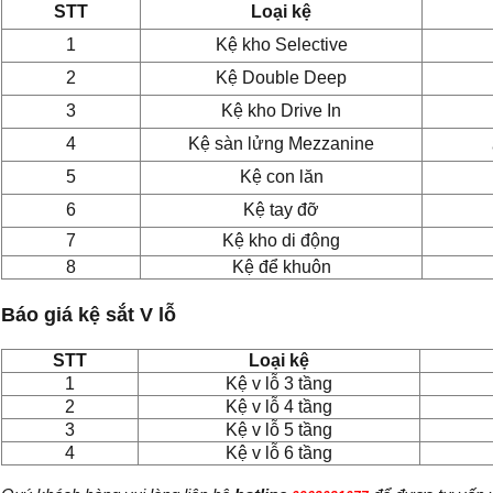
STT
Loại kệ
1
Kệ kho Selective
2
Kệ Double Deep
3
Kệ kho Drive In
4
Kệ sàn lửng Mezzanine
5
Kệ con lăn
6
Kệ tay đỡ
7
Kệ kho di động
8
Kệ để khuôn
Báo giá kệ sắt V lỗ
STT
Loại kệ
1
Kệ v lỗ 3 tầng
2
Kệ v lỗ 4 tầng
3
Kệ v lỗ 5 tầng
4
Kệ v lỗ 6 tầng