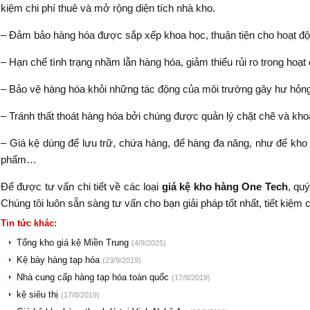
kiệm chi phí thuê và mở rộng diện tích nhà kho.
– Đảm bảo hàng hóa được sắp xếp khoa học, thuận tiện cho hoạt độ
– Hạn chế tình trạng nhầm lẫn hàng hóa, giảm thiểu rủi ro trong hoạ
– Bảo vệ hàng hóa khỏi những tác động của môi trường gây hư hỏn
– Tránh thất thoát hàng hóa bởi chúng được quản lý chặt chẽ và kho
– Giá kệ dùng để lưu trữ, chứa hàng, để hàng đa năng, như để kho 
phẩm…
Để được tư vấn chi tiết về các loại
giá
kệ kho hàng One Tech
, quý
Chúng tôi luôn sẵn sàng tư vấn cho bạn giải pháp tốt nhất, tiết kiệm c
Tin tức khác:
Tổng kho giá kệ Miền Trung
(4/9/2025)
Kệ bày hàng tạp hóa
(23/9/2019)
Nhà cung cấp hàng tạp hóa toàn quốc
(17/8/2019)
kệ siêu thị
(17/8/2019)