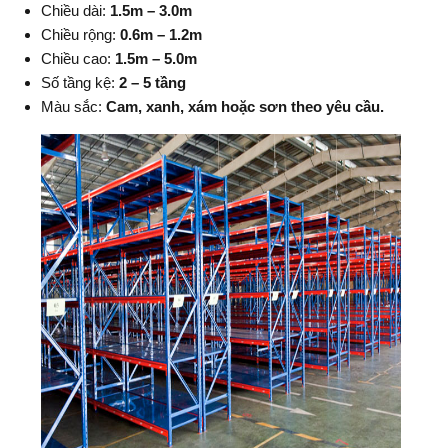
Chiều dài:
1.5m – 3.0m
Chiều rộng:
0.6m – 1.2m
Chiều cao:
1.5m – 5.0m
Số tầng kệ:
2 – 5 tầng
Màu sắc:
Cam, xanh, xám hoặc sơn theo yêu cầu.