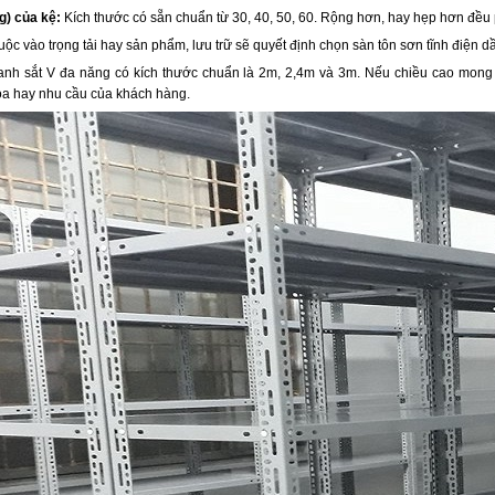
ng) của kệ:
Kích thước có sẵn chuẩn từ 30, 40, 50, 60. Rộng hơn, hay hẹp hơn đều 
uộc vào trọng tải hay sản phẩm, lưu trữ sẽ quyết định chọn sàn tôn sơn tĩnh điện 
nh sắt V đa năng có kích thước chuẩn là 2m, 2,4m và 3m. Nếu chiều cao mong
a hay nhu cầu của khách hàng.