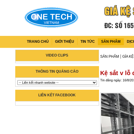
TRANG CHỦ
GIỚI THIỆU
TIN TỨC
SẢN PHẨM
DỊC
VIDEO CLIPS
|
SẢN PHẨM
GÍA KỆ
THÔNG TIN QUẢNG CÁO
Kệ sắt v lỗ
Tin đăng ngày: 16/8/20
LIÊN KẾT FACEBOOK