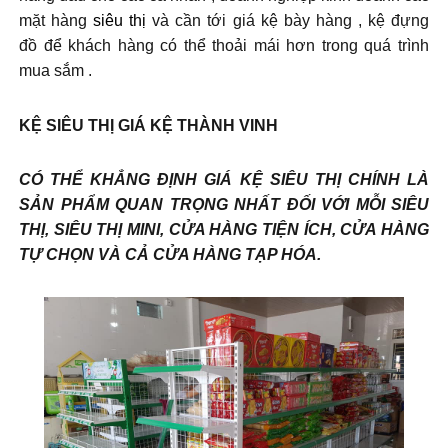
mặt hàng
siêu thị
và cần tới giá kệ bày hàng , kệ đựng
đồ để khách hàng có thể thoải mái hơn trong quá trình
mua sắm .
KỆ SIÊU THỊ GIÁ KỆ THÀNH VINH
CÓ THỂ KHẲNG ĐỊNH GIÁ KỆ SIÊU THỊ CHÍNH LÀ
SẢN PHẨM QUAN TRỌNG NHẤT ĐỐI VỚI MỖI SIÊU
THỊ, SIÊU THỊ MINI, CỬA HÀNG TIỆN ÍCH, CỬA HÀNG
TỰ CHỌN VÀ CẢ CỬA HÀNG TẠP HÓA.