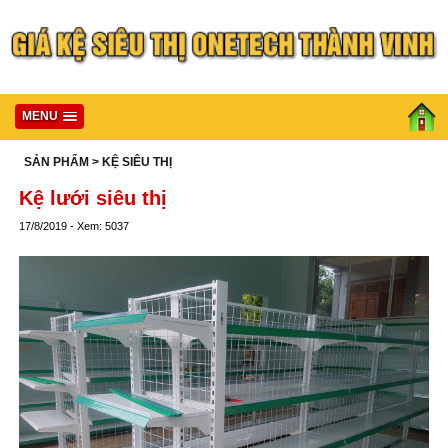
MENU
SẢN PHẨM
> KỆ SIÊU THỊ
Kệ lưới siêu thị
17/8/2019 - Xem: 5037